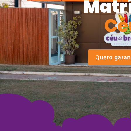
Matr
Cé
Quero garant